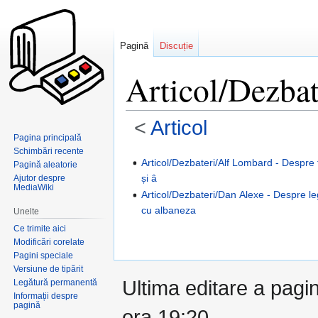
Pagină
Discuție
Articol/Dezbat
<
Articol
Pagina principală
Schimbări recente
Sari
Sari
Articol/Dezbateri/Alf Lombard - Despre fo
Pagină aleatorie
la
la
și â
Ajutor despre
MediaWiki
navigare
căutare
Articol/Dezbateri/Dan Alexe - Despre le
cu albaneza
Unelte
Ce trimite aici
Modificări corelate
Pagini speciale
Versiune de tipărit
Ultima editare a pagin
Legătură permanentă
Informații despre
pagină
ora 19:20.