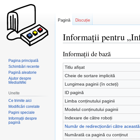
Pagină
Discuție
Informații pentru „In
Informații de bază
Sari
Sari
la
la
Pagina principală
navigare
căutare
Schimbări recente
Titlu afișat
Pagină aleatorie
Cheie de sortare implicită
Ajutor despre
MediaWiki
Lungimea paginii (în octeți)
ID pagină
Unelte
Ce trimite aici
Limba conținutului paginii
Modificări corelate
Modelul conținutului paginii
Pagini speciale
Indexare de către roboți
Informații despre
pagină
Număr de redirecționări către aceast
Numărată ca pagină cu conținut