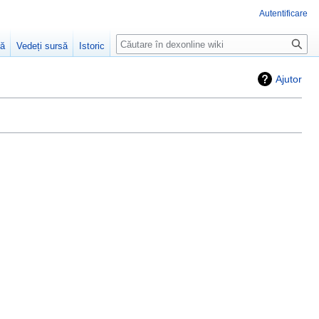
Autentificare
Căutare
ră
Vedeți sursă
Istoric
Ajutor