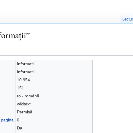
Lectu
formații”
Informații
Informații
10.954
151
ro - română
wikitext
Permisă
ă pagină
0
Da