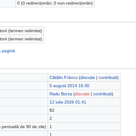
0 (0 redirecționări; 0 non-redirecționări)
torii (termen nelimitat)
torii (termen nelimitat)
ă pagină.
Cătălin.Frâncu
(
discuție
|
contribuții
)
5 august 2014 16:30
Radu Borza
(
discuție
|
contribuții
)
12 iulie 2026 01:41
82
2
 perioadă de 90 de zile)
1
1