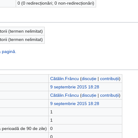
0 (0 redirecționări; 0 non-redirecționări)
torii (termen nelimitat)
torii (termen nelimitat)
ă pagină.
Cătălin.Frâncu
(
discuție
|
contribuții
)
9 septembrie 2015 18:28
Cătălin.Frâncu
(
discuție
|
contribuții
)
9 septembrie 2015 18:28
1
1
 perioadă de 90 de zile)
0
0