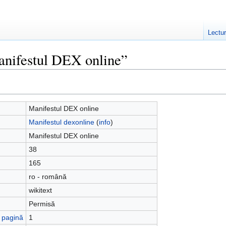
Lectu
anifestul DEX online”
Manifestul DEX online
Manifestul dexonline
(
info
)
Manifestul DEX online
38
165
ro - română
wikitext
Permisă
ă pagină
1