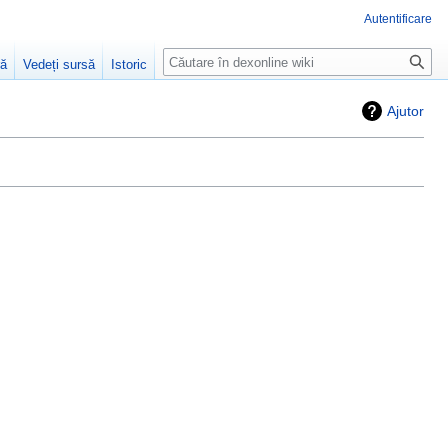
Autentificare
Căutare
ră
Vedeți sursă
Istoric
Ajutor