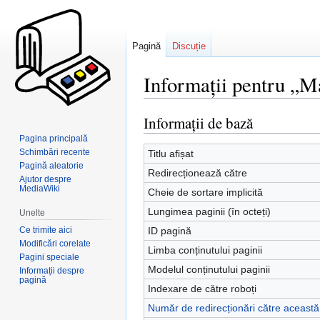
Pagină
Discuție
Informații pentru „M
Informații de bază
Sari
Sari
la
la
Pagina principală
navigare
căutare
Schimbări recente
Titlu afișat
Pagină aleatorie
Redirecționează către
Ajutor despre
MediaWiki
Cheie de sortare implicită
Lungimea paginii (în octeți)
Unelte
Ce trimite aici
ID pagină
Modificări corelate
Limba conținutului paginii
Pagini speciale
Modelul conținutului paginii
Informații despre
pagină
Indexare de către roboți
Număr de redirecționări către aceast