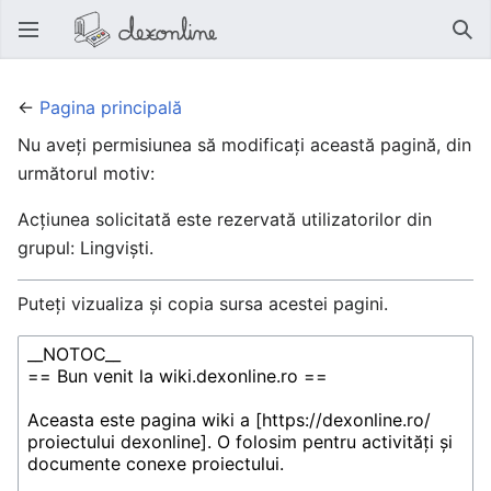
Deschide meniul principal
Căut
←
Pagina principală
Nu aveți permisiunea să modificați această pagină, din
următorul motiv:
Acțiunea solicitată este rezervată utilizatorilor din
grupul: Lingviști.
Puteți vizualiza și copia sursa acestei pagini.