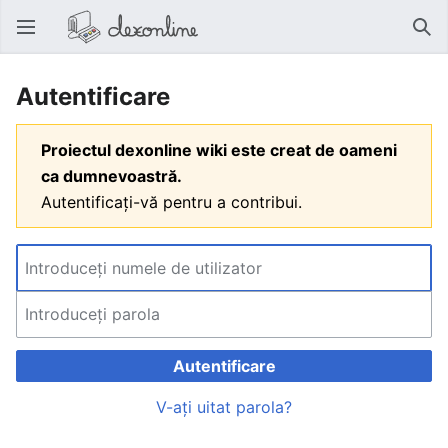
Deschide meniul principal
Căut
Autentificare
Proiectul dexonline wiki este creat de oameni
ca dumnevoastră.
Autentificați-vă pentru a contribui.
Autentificare
V-ați uitat parola?