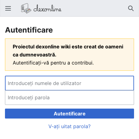
Deschide meniul principal
Căut
Autentificare
Proiectul dexonline wiki este creat de oameni
ca dumnevoastră.
Autentificați-vă pentru a contribui.
Autentificare
V-ați uitat parola?