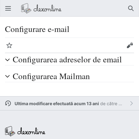
Deschide meniul principal
Căut
Configurare e-mail
Urmărire
Modificare
Configurarea adreselor de email
Configurarea Mailman
Ultima modificare efectuată acum 13 ani
de către
Cătălin.F