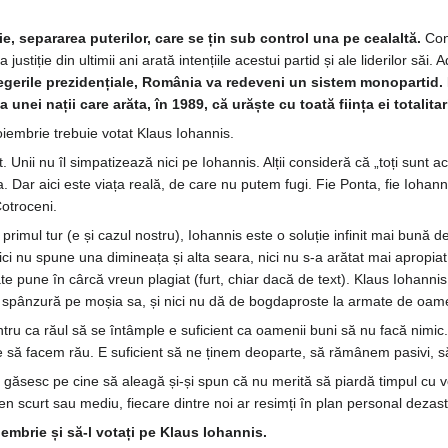
ie, separarea puterilor, care se țin sub control una pe cealaltă.
Conc
justiție din ultimii ani arată intențiile acestui partid și ale liderilor săi
egerile prezidențiale, România va redeveni un sistem monopartid.
nei nații care arăta, în 1989, că urăște cu toată ființa ei totalita
embrie trebuie votat Klaus Iohannis.
. Unii nu îl simpatizează nici pe Iohannis. Alții consideră că „toți sunt
 Dar aici este viața reală, de care nu putem fugi. Fie Ponta, fie Iohanni
otroceni.
primul tur (e și cazul nostru), Iohannis este o soluție infinit mai bună de
nici nu spune una dimineața și alta seara, nici nu s-a arătat mai apropiat
poate pune în cârcă vreun plagiat (furt, chiar dacă de text). Klaus Iohannis
i spânzură pe moșia sa, și nici nu dă de bogdaproste la armate de oamen
ntru ca răul să se întâmple e suficient ca oamenii buni să nu facă nimic
ie să facem rău. E suficient să ne ținem deoparte, să rămânem pasivi, 
u găsesc pe cine să aleagă și-și spun că nu merită să piardă timpul cu v
 scurt sau mediu, fiecare dintre noi ar resimți în plan personal dezast
embrie și să-l votați pe Klaus Iohannis.