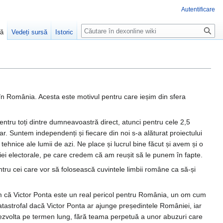
Autentificare
Căutare
ră
Vedeți sursă
Istoric
în România. Acesta este motivul pentru care ieșim din sfera
ntru toți dintre dumneavoastră direct, atunci pentru cele 2,5
. Suntem independenți și fiecare din noi s-a alăturat proiectului
tehnice ale lumii de azi. Ne place și lucrul bine făcut și avem și o
i electorale, pe care credem că am reușit să le punem în fapte.
 cei care vor să folosească cuvintele limbii române ca să-și
m că Victor Ponta este un real pericol pentru România, un om cum
catastrofal dacă Victor Ponta ar ajunge președintele României, iar
ate dezvolta pe termen lung, fără teama perpetuă a unor abuzuri care