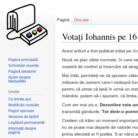
Pagină
Discuție
Votați Iohannis pe 1
Sari
Sari
Acest articol a fost publicat inițial pe
bl
la
la
Nouă ne plac zilele normale, în care n
Pagina principală
navigare
căutare
Schimbări recente
noastră de confort și încercăm să atrage
Pagină aleatorie
Mai întâi, permiteți-ne să spunem câtev
Ajutor despre
MediaWiki
milioane de oameni care-l vizitează lun
pentru că simte că lasă în urmă un instr
Unelte
mândrie, putem să-i spunem, că limba 
Ce trimite aici
Cum am mai zis-o,
Dexonline este un
Modificări corelate
Pagini speciale
transmită gândurile.
Tot dintr-o porn
Versiune de tipărit
Credem că trăim un moment important, 
Legătură permanentă
nu se poate mai departe de valorile noa
Informații despre
pagină
prima afectată ar fi justiția. S-ar năru