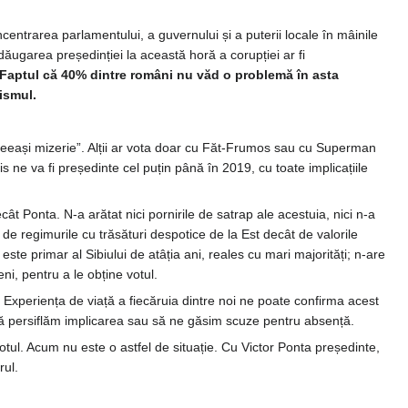
entrarea parlamentului, a guvernului și a puterii locale în mâinile
. Adăugarea președinției la această horă a corupției ar fi
 Faptul că 40% dintre români nu văd o problemă în asta
rismul.
 aceeași mizerie”. Alții ar vota doar cu Făt-Frumos sau cu Superman
s ne va fi președinte cel puțin până în 2019, cu toate implicațiile
cât Ponta. N-a arătat nici pornirile de satrap ale acestuia, nici n-a
 de regimurile cu trăsături despotice de la Est decât de valorile
 este primar al Sibiului de atâția ani, reales cu mari majorități; n-are
i, pentru a le obține votul.
. Experiența de viață a fiecăruia dintre noi ne poate confirma acest
să persiflăm implicarea sau să ne găsim scuze pentru absență.
otul. Acum nu este o astfel de situație. Cu Victor Ponta președinte,
rul.