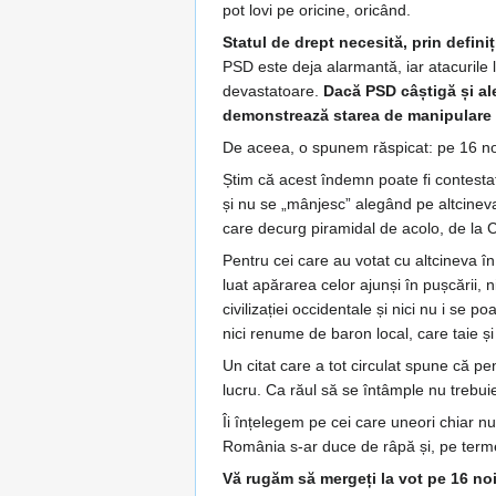
pot lovi pe oricine, oricând.
Statul de drept necesită, prin definiț
PSD este deja alarmantă, iar atacurile la 
devastatoare.
Dacă PSD câștigă și al
demonstrează starea de manipulare a u
De aceea, o spunem răspicat: pe 16 noi
Știm că acest îndemn poate fi contestat
și nu se „mânjesc” alegând pe altcineva.
care decurg piramidal de acolo, de la C
Pentru cei care au votat cu altcineva în 
luat apărarea celor ajunși în pușcării, 
civilizației occidentale și nici nu i se 
nici renume de baron local, care taie ș
Un citat care a tot circulat spune că pe
lucru. Ca răul să se întâmple nu trebu
Îi înțelegem pe cei care uneori chiar n
România s-ar duce de râpă și, pe termen
Vă rugăm să mergeți la vot pe 16 noi