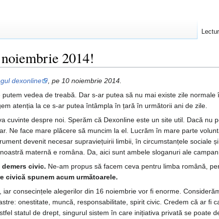
Lectu
6 noiembrie 2014!
ogul dexonline
, pe 10 noiembrie 2014.
e putem vedea de treabă. Dar s-ar putea să nu mai existe zile normale 
m atenția la ce s-ar putea întâmpla în țară în următorii ani de zile.
a cuvinte despre noi. Sperăm că Dexonline este un site util. Dacă nu pe
ar. Ne face mare plăcere să muncim la el. Lucrăm în mare parte voluntar
ument devenit necesar supraviețuirii limbii, în circumstanțele sociale și 
noastră maternă e româna. Da, aici sunt ambele sloganuri ale campanie
 demers civic.
Ne-am propus să facem ceva pentru limba română, pentru
ire civică spunem acum următoarele.
iar consecințele alegerilor din 16 noiembrie vor fi enorme. Consideră
stre: onestitate, muncă, responsabilitate, spirit civic. Credem că ar fi 
i astfel statul de drept, singurul sistem în care inițiativa privată se po